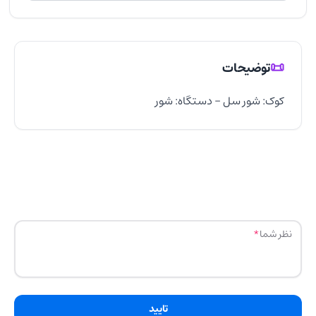
📜
توضیحات
کوک: شور سل - دستگاه: شور
نظر شما
تایید