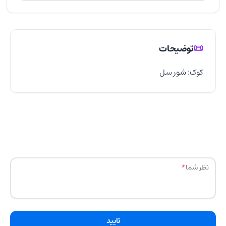
📜
توضیحات
کوک: شور سل
نظر شما
تایید