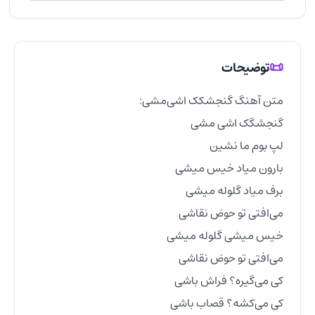
📜
توضیحات