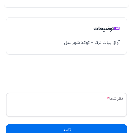
📜
توضیحات
آواز: بیات ترک - کوک: شور سل
نظر شما
تایید