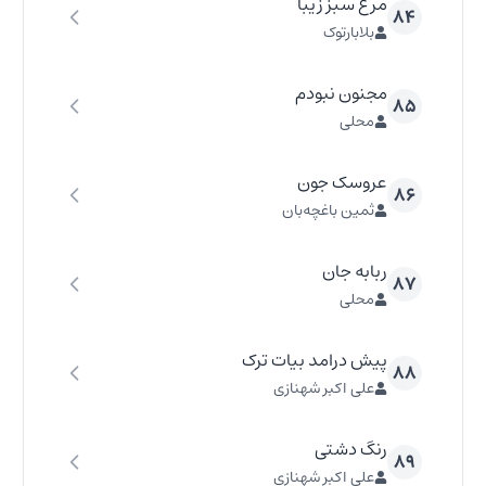
مرغ سبز زیبا
۸۴
بلابارتوک
مجنون نبودم
۸۵
محلی
عروسک جون
۸۶
ثمین باغچه‌بان
ربابه جان
۸۷
محلی
پیش درامد بیات ترک
۸۸
علی اکبر شهنازی
رنگ دشتی
۸۹
علی اکبر شهنازی