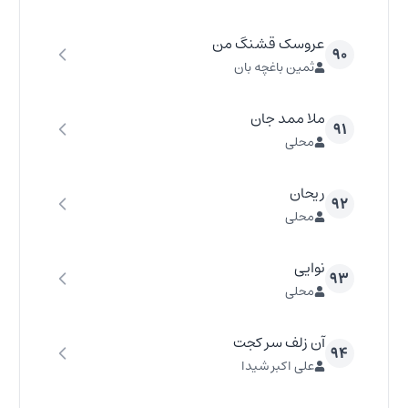
عروسک قشنگ من
۹۰
ثمین باغچه بان
ملا ممد جان
۹۱
محلی
ریحان
۹۲
محلی
نوایی
۹۳
محلی
آن زلف سر کجت
۹۴
علی اکبر شیدا