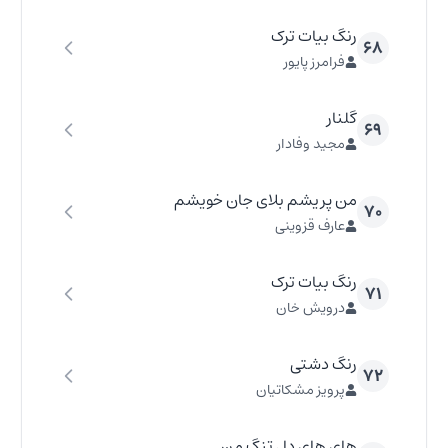
رنگ بیات ترک
۶۸
فرامرز پایور
گلنار
۶۹
مجید وفادار
من پریشم بلای جان خویشم
۷۰
عارف قزوینی
رنگ بیات ترک
۷۱
درویش خان
رنگ دشتی
۷۲
پرویز مشکاتیان
های های دل تنگ من