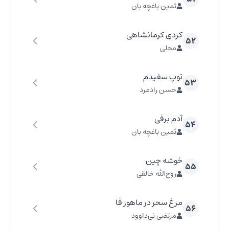
ثمین باغچه بان
کردی کرمانشاهی
۵۲
محلی
توپ سفیدم
۵۳
حسن رادمرد
آدم برفی
۵۴
ثمین باغچه بان
خوشه چین
۵۵
روح‌الله خالقی
مرغ سحر در ماهور فا
۵۶
مرتضی نی‌داوود