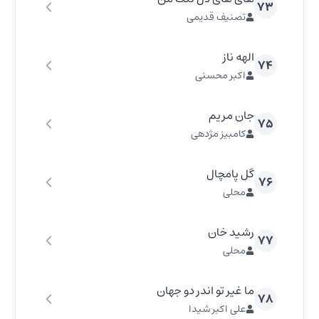
۷۳
تصنیف قدیمی
الهه ناز
۷۴
اکبر محسنی
جان مریم
۷۵
کامبیز مژدهی
گل پامچال
۷۶
محلی
رشید خان
۷۷
محلی
ما غیر تو اندر دو جهان
۷۸
علی اکبر شیدا