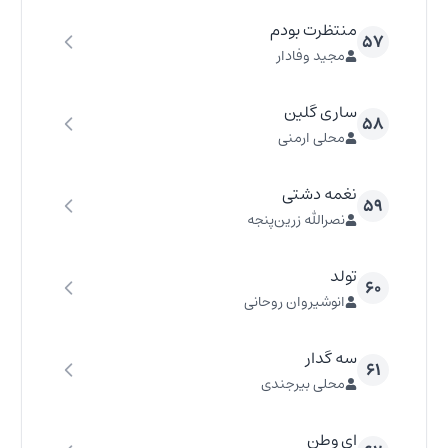
منتظرت بودم
۵۷
مجید وفادار
ساری گلین
۵۸
محلی ارمنی
نغمه دشتی
۵۹
نصرالله زرین‌پنجه
تولد
۶۰
انوشیروان روحانی
سه گدار
۶۱
محلی بیرجندی
ای وطن