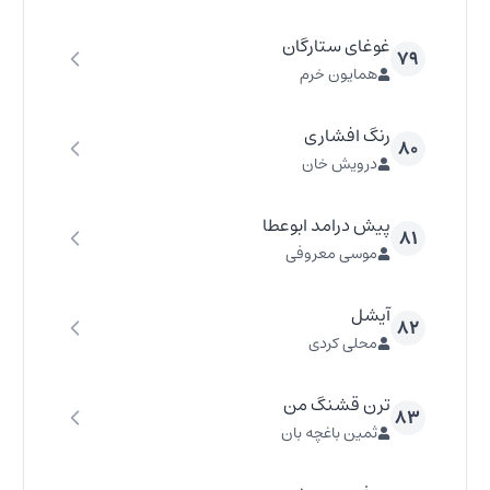
غوغای ستارگان
۷۹
همایون خرم
رنگ افشاری
۸۰
درویش خان
پیش درامد ابوعطا
۸۱
موسی معروفی
آیشل
۸۲
محلی کردی
ترن قشنگ من
۸۳
ثمین باغچه بان