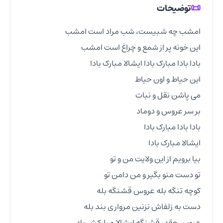
📜
توضیحات