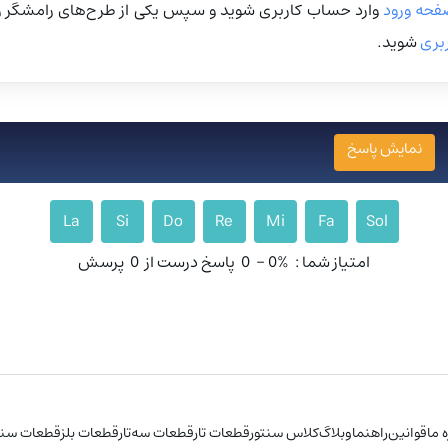
فحه ورود
وارد حساب کاربری شوید و سپس یکی از طرح‌های رامشگر را
بری
شوید.
نمایش پاسخ
La
Si
Do
Re
Mi
Fa
Sol
امتیاز شما :
0%
-
0
پاسخ درست از
0
پرسش
ه ما
قوانین
راهنما
وبلاگ
کلاس سنتور
قطعات تار
قطعات سه‌تار
قطعات بلز
قطعات سنت