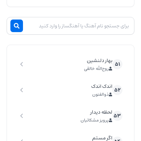
بهار دلنشین
۵۱
روح‌الله خالقی
اندک اندک
۵۲
ذوالفنون
لحظه دیدار
۵۳
پرویز مشکاتیان
اگر مستم