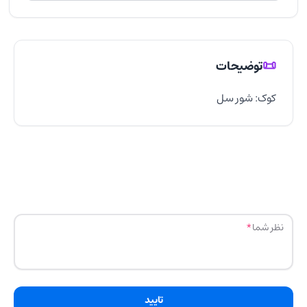
📜
توضیحات
کوک: شور سل
نظر شما
تایید