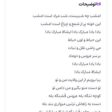
📜
توضیحات