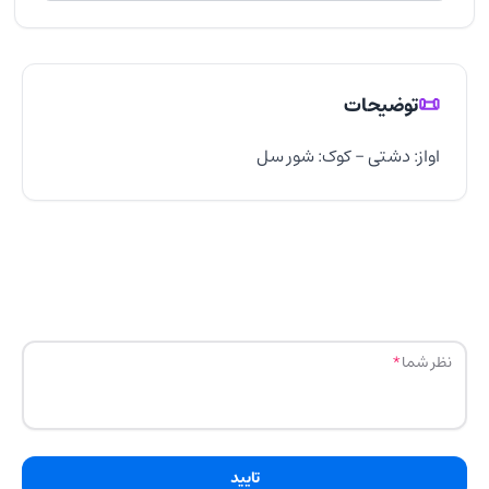
📜
توضیحات
اواز: دشتی - کوک: شور سل
نظر شما
تایید