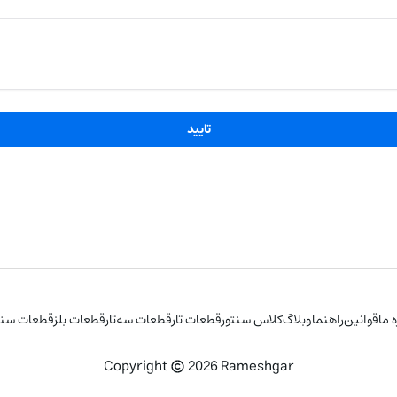
تایید
ه ما
قوانین
راهنما
وبلاگ
کلاس سنتور
قطعات تار
قطعات سه‌تار
قطعات بلز
قطعات سنت
Copyright
2026
Rameshgar