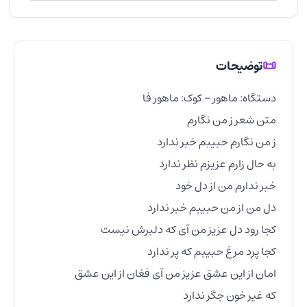
📜
توضیحات