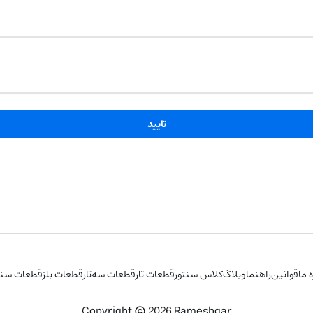
تایید
ه ما
قوانین
راهنما
وبلاگ
کلاس سنتور
قطعات تار
قطعات سه‌تار
قطعات بلز
قطعات سنت
Copyright
2026
Rameshgar