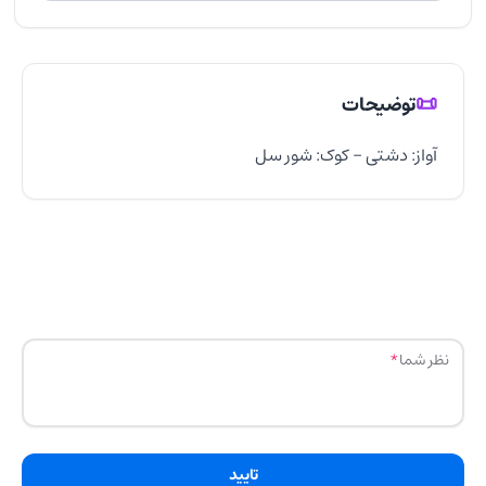
📜
توضیحات
آواز: دشتی - کوک: شور سل
نظر شما
تایید